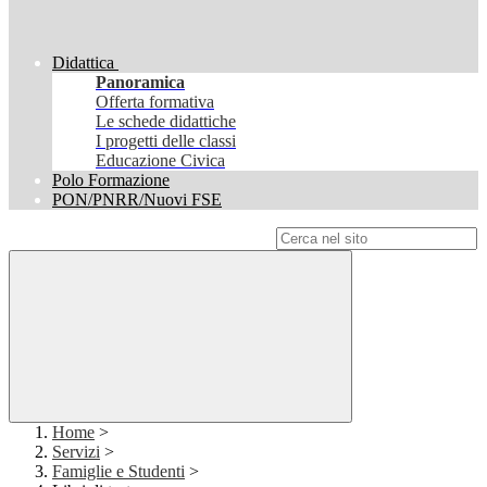
Didattica
Panoramica
Offerta formativa
Le schede didattiche
I progetti delle classi
Educazione Civica
Polo Formazione
PON/PNRR/Nuovi FSE
Campo di ricerca per le pagine del sito
Home
>
Servizi
>
Famiglie e Studenti
>