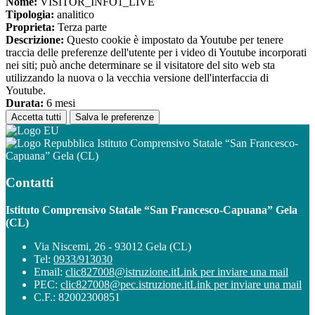
Nome:
VISITOR_INFO1_LIVE
Tipologia:
analitico
Proprieta:
Terza parte
Descrizione:
Questo cookie è impostato da Youtube per tenere
traccia delle preferenze dell'utente per i video di Youtube incorporati
nei siti; può anche determinare se il visitatore del sito web sta
utilizzando la nuova o la vecchia versione dell'interfaccia di
Youtube.
Durata:
6 mesi
Accetta tutti
Salva le preferenze
Istituto Comprensivo Statale “San Francesco-
Capuana” Gela (CL)
Contatti
Istituto Comprensivo Statale “San Francesco-Capuana” Gela
(CL)
Via Niscemi, 26 - 93012 Gela (CL)
Tel:
0933/913030
Email:
clic827008@istruzione.it
Link per inviare una mail
PEC:
clic827008@pec.istruzione.it
Link per inviare una mail
C.F.: 82002300851