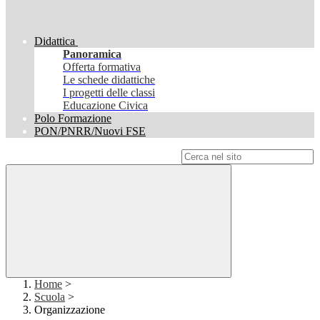
Didattica
Panoramica
Offerta formativa
Le schede didattiche
I progetti delle classi
Educazione Civica
Polo Formazione
PON/PNRR/Nuovi FSE
Campo di ricerca per le pagine del sito
Home
>
Scuola
>
Organizzazione