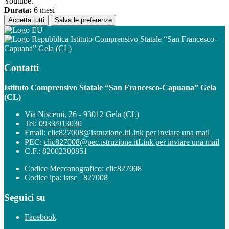
Youtube.
Durata:
6 mesi
Accetta tutti
Salva le preferenze
Istituto Comprensivo Statale “San Francesco-
Capuana” Gela (CL)
Contatti
Istituto Comprensivo Statale “San Francesco-Capuana” Gela
(CL)
Via Niscemi, 26 - 93012 Gela (CL)
Tel:
0933/913030
Email:
clic827008@istruzione.it
Link per inviare una mail
PEC:
clic827008@pec.istruzione.it
Link per inviare una mail
C.F.: 82002300851
Codice Meccanografico: clic827008
Codice ipa: istsc_ 827008
Seguici su
Facebook