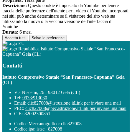
Proprieta:
Terza parte
Descrizione:
Questo cookie è impostato da Youtube per tenere
traccia delle preferenze dell'utente per i video di Youtube incorporati
nei siti; può anche determinare se il visitatore del sito web sta
utilizzando la nuova o la vecchia versione dell'interfaccia di
Youtube.
Durata:
6 mesi
Accetta tutti
Salva le preferenze
Istituto Comprensivo Statale “San Francesco-
Capuana” Gela (CL)
Contatti
Istituto Comprensivo Statale “San Francesco-Capuana” Gela
(CL)
Via Niscemi, 26 - 93012 Gela (CL)
Tel:
0933/913030
Email:
clic827008@istruzione.it
Link per inviare una mail
PEC:
clic827008@pec.istruzione.it
Link per inviare una mail
C.F.: 82002300851
Codice Meccanografico: clic827008
Codice ipa: istsc_ 827008