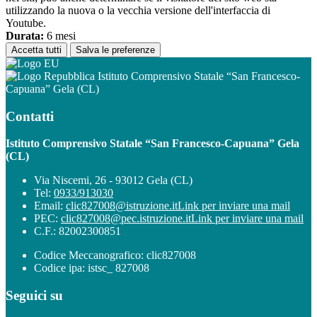
utilizzando la nuova o la vecchia versione dell'interfaccia di
Youtube.
Durata:
6 mesi
Accetta tutti
Salva le preferenze
Istituto Comprensivo Statale “San Francesco-
Capuana” Gela (CL)
Contatti
Istituto Comprensivo Statale “San Francesco-Capuana” Gela
(CL)
Via Niscemi, 26 - 93012 Gela (CL)
Tel:
0933/913030
Email:
clic827008@istruzione.it
Link per inviare una mail
PEC:
clic827008@pec.istruzione.it
Link per inviare una mail
C.F.: 82002300851
Codice Meccanografico: clic827008
Codice ipa: istsc_ 827008
Seguici su