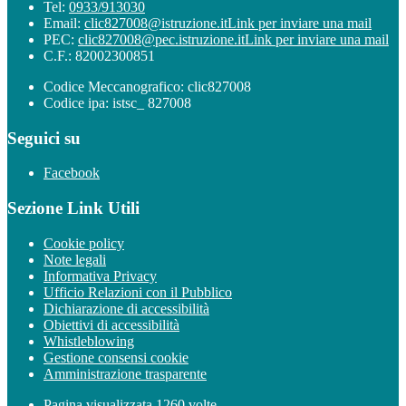
Tel:
0933/913030
Email:
clic827008@istruzione.it
Link per inviare una mail
PEC:
clic827008@pec.istruzione.it
Link per inviare una mail
C.F.: 82002300851
Codice Meccanografico: clic827008
Codice ipa: istsc_ 827008
Seguici su
Facebook
Sezione Link Utili
Cookie policy
Note legali
Informativa Privacy
Ufficio Relazioni con il Pubblico
Dichiarazione di accessibilità
Obiettivi di accessibilità
Whistleblowing
Gestione consensi cookie
Amministrazione trasparente
Pagina visualizzata
1260
volte