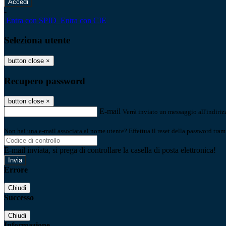
-
Entra con SPID
Entra con CIE
Seleziona utente
button close
×
Recupero password
button close
×
E-mail
Verrà inviato un messaggio all'indirizz
Non hai una e-mail associata al nome utente? Effettua il reset della password tram
E-mail inviata, si prega di controllare la casella di posta elettronica!
Errore
Chiudi
Successo
Chiudi
Informazione