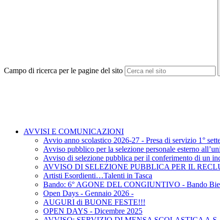
Campo di ricerca per le pagine del sito
AVVISI E COMUNICAZIONI
Avvio anno scolastico 2026-27 - Presa di servizio 1° se
Avviso pubblico per la selezione personale esterno all’un
Avviso di selezione pubblica per il conferimento di 
AVVISO DI SELEZIONE PUBBLICA PER IL RE
Artisti Esordienti…Talenti in Tasca
Bando: 6° AGONE DEL CONGIUNTIVO - Bando Bien
Open Days - Gennaio 2026 -
AUGURI di BUONE FESTE!!!
OPEN DAYS - Dicembre 2025
AVVISO: SERVIZIO DI MENSA SCOLASTICA A.S.