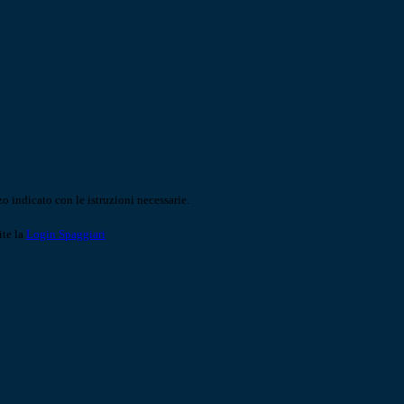
o indicato con le istruzioni necessarie.
ite la
Login Spaggiari