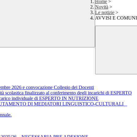
Home
>
Novità
>
Le notizie
>
AVVISI E COMUN
ttembre 2026 e convocazione Collegio dei Docenti
ità scolastica finalizzato al conferimento degli incarichi di ESPERTO
un incarico individuale di ESPERTO IN NUTRIZIONE
CLUTAMENTO DI MEDIATORI LINGUISTICO-CULTURALI
nale.
 2025/26 – NECESSARIA PRE ADESIONE