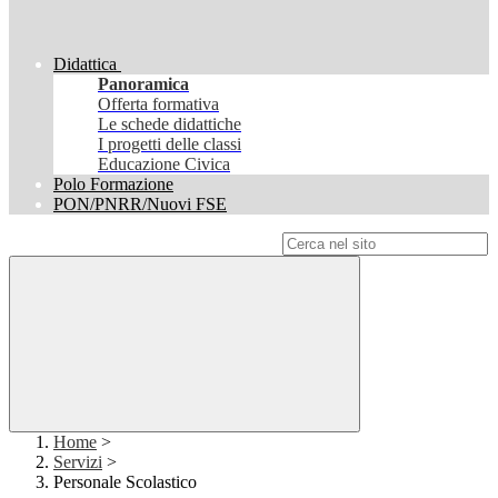
Didattica
Panoramica
Offerta formativa
Le schede didattiche
I progetti delle classi
Educazione Civica
Polo Formazione
PON/PNRR/Nuovi FSE
Campo di ricerca per le pagine del sito
Home
>
Servizi
>
Personale Scolastico