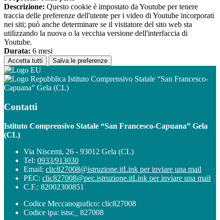
Descrizione:
Questo cookie è impostato da Youtube per tenere
traccia delle preferenze dell'utente per i video di Youtube incorporati
nei siti; può anche determinare se il visitatore del sito web sta
utilizzando la nuova o la vecchia versione dell'interfaccia di
Youtube.
Durata:
6 mesi
Accetta tutti
Salva le preferenze
Istituto Comprensivo Statale “San Francesco-
Capuana” Gela (CL)
Contatti
Istituto Comprensivo Statale “San Francesco-Capuana” Gela
(CL)
Via Niscemi, 26 - 93012 Gela (CL)
Tel:
0933/913030
Email:
clic827008@istruzione.it
Link per inviare una mail
PEC:
clic827008@pec.istruzione.it
Link per inviare una mail
C.F.: 82002300851
Codice Meccanografico: clic827008
Codice ipa: istsc_ 827008