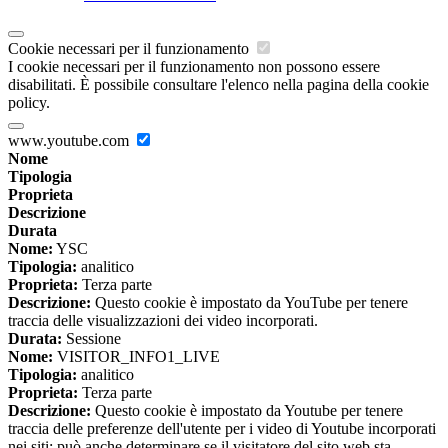
Cookie necessari per il funzionamento
I cookie necessari per il funzionamento non possono essere
disabilitati. È possibile consultare l'elenco nella pagina della cookie
policy.
www.youtube.com
Nome
Tipologia
Proprieta
Descrizione
Durata
Nome:
YSC
Tipologia:
analitico
Proprieta:
Terza parte
Descrizione:
Questo cookie è impostato da YouTube per tenere
traccia delle visualizzazioni dei video incorporati.
Durata:
Sessione
Nome:
VISITOR_INFO1_LIVE
Tipologia:
analitico
Proprieta:
Terza parte
Descrizione:
Questo cookie è impostato da Youtube per tenere
traccia delle preferenze dell'utente per i video di Youtube incorporati
nei siti; può anche determinare se il visitatore del sito web sta