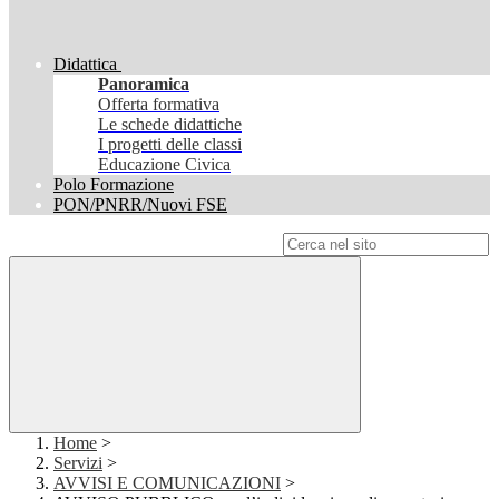
Didattica
Panoramica
Offerta formativa
Le schede didattiche
I progetti delle classi
Educazione Civica
Polo Formazione
PON/PNRR/Nuovi FSE
Campo di ricerca per le pagine del sito
Home
>
Servizi
>
AVVISI E COMUNICAZIONI
>