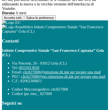
utilizzando la nuova o la vecchia versione dell'interfaccia di
Youtube.
Durata:
6 mesi
Accetta tutti
Salva le preferenze
Istituto Comprensivo Statale “San Francesco-
Capuana” Gela (CL)
Contatti
Istituto Comprensivo Statale “San Francesco-Capuana” Gela
(CL)
Via Niscemi, 26 - 93012 Gela (CL)
Tel:
0933/913030
Email:
clic827008@istruzione.it
Link per inviare una mail
PEC:
clic827008@pec.istruzione.it
Link per inviare una mail
C.F.: 82002300851
Codice Meccanografico: clic827008
Codice ipa: istsc_ 827008
Seguici su