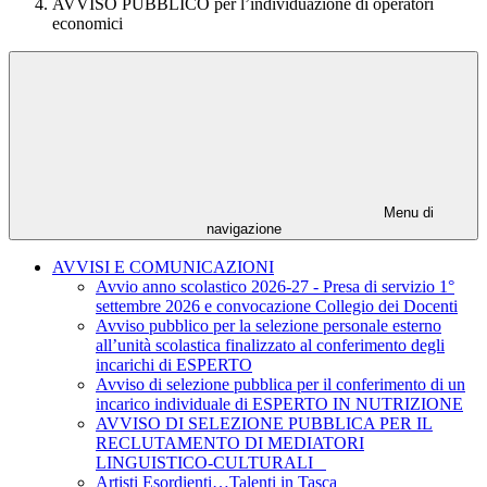
AVVISO PUBBLICO per l’individuazione di operatori
economici
Menu di
navigazione
AVVISI E COMUNICAZIONI
Avvio anno scolastico 2026-27 - Presa di servizio 1°
settembre 2026 e convocazione Collegio dei Docenti
Avviso pubblico per la selezione personale esterno
all’unità scolastica finalizzato al conferimento degli
incarichi di ESPERTO
Avviso di selezione pubblica per il conferimento di un
incarico individuale di ESPERTO IN NUTRIZIONE
AVVISO DI SELEZIONE PUBBLICA PER IL
RECLUTAMENTO DI MEDIATORI
LINGUISTICO-CULTURALI
Artisti Esordienti…Talenti in Tasca