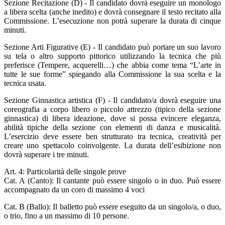
Sezione Recitazione (D) - Il candidato dovrà eseguire un monologo
a libera scelta (anche inedito) e dovrà consegnare il testo recitato alla
Commissione. L’esecuzione non potrà superare la durata di cinque
minuti.
Sezione Arti Figurative (E) - Il candidato può portare un suo lavoro
su tela o altro supporto pittorico utilizzando la tecnica che più
preferisce (Tempere, acquerelli…) che abbia come tema “L’arte in
tutte le sue forme” spiegando alla Commissione la sua scelta e la
tecnica usata.
Sezione Ginnastica artistica (F) - Il candidato/a dovrà eseguire una
coreografia a corpo libero o piccolo attrezzo (tipico della sezione
ginnastica) di libera ideazione, dove si possa evincere eleganza,
abilità tipiche della sezione con elementi di danza e musicalità.
L’esercizio deve essere ben strutturato tra tecnica, creatività per
creare uno spettacolo coinvolgente. La durata dell’esibizione non
dovrà superare i tre minuti.
Art. 4: Particolarità delle singole prove
Cat. A (Canto): Il cantante può essere singolo o in duo. Può essere
accompagnato da un coro di massimo 4 voci
Cat. B (Ballo): Il balletto può essere eseguito da un singolo/a, o duo,
o trio, fino a un massimo di 10 persone.