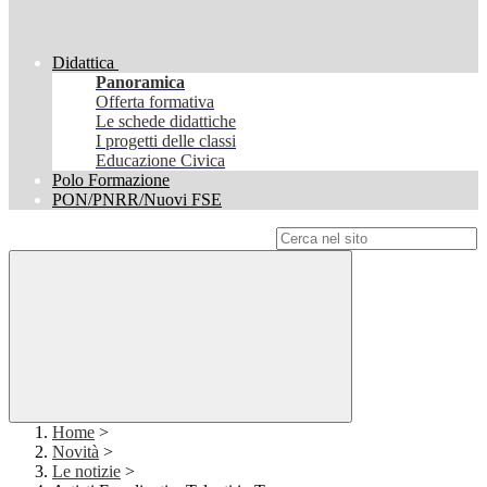
Didattica
Panoramica
Offerta formativa
Le schede didattiche
I progetti delle classi
Educazione Civica
Polo Formazione
PON/PNRR/Nuovi FSE
Campo di ricerca per le pagine del sito
Home
>
Novità
>
Le notizie
>