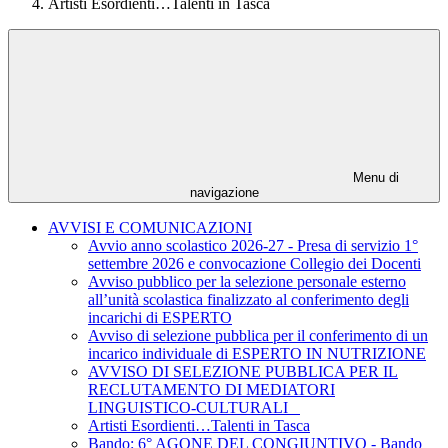
Artisti Esordienti…Talenti in Tasca
Menu di
navigazione
AVVISI E COMUNICAZIONI
Avvio anno scolastico 2026-27 - Presa di servizio 1°
settembre 2026 e convocazione Collegio dei Docenti
Avviso pubblico per la selezione personale esterno
all’unità scolastica finalizzato al conferimento degli
incarichi di ESPERTO
Avviso di selezione pubblica per il conferimento di un
incarico individuale di ESPERTO IN NUTRIZIONE
AVVISO DI SELEZIONE PUBBLICA PER IL
RECLUTAMENTO DI MEDIATORI
LINGUISTICO-CULTURALI
Artisti Esordienti…Talenti in Tasca
Bando: 6° AGONE DEL CONGIUNTIVO - Bando