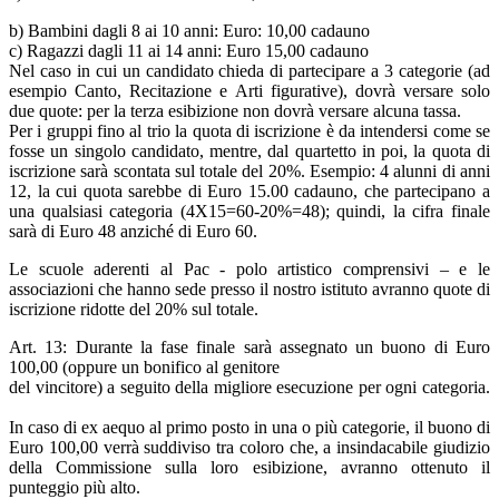
b) Bambini dagli 8 ai 10 anni: Euro: 10,00 cadauno
c) Ragazzi dagli 11 ai 14 anni: Euro 15,00 cadauno
Nel caso in cui un candidato chieda di partecipare a 3 categorie (ad
esempio Canto, Recitazione e Arti figurative), dovrà versare solo
due quote: per la terza esibizione non dovrà versare alcuna tassa.
Per i gruppi fino al trio la quota di iscrizione è da intendersi come se
fosse un singolo candidato, mentre, dal quartetto in poi, la quota di
iscrizione sarà scontata sul totale del 20%. Esempio: 4 alunni di anni
12, la cui quota sarebbe di Euro 15.00 cadauno, che partecipano a
una qualsiasi categoria (4X15=60-20%=48); quindi, la cifra finale
sarà di Euro 48 anziché di Euro 60.
Le scuole aderenti al Pac - polo artistico comprensivi – e le
associazioni che hanno sede presso il nostro istituto avranno quote di
iscrizione ridotte del 20% sul totale.
Art. 13: Durante la fase finale sarà assegnato un buono di Euro
100,00 (oppure un bonifico al genitore
del vincitore) a seguito della migliore esecuzione per ogni categoria.
In caso di ex aequo al primo posto in una o più categorie, il buono di
Euro 100,00 verrà suddiviso tra coloro che, a insindacabile giudizio
della Commissione sulla loro esibizione, avranno ottenuto il
punteggio più alto.