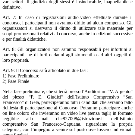
vari settori. Il giudizio degli stessi è insindacabile, inappellabile e
definitivo.
Art. 7: In caso di registrazioni audio-video effettuate durante il
concorso, i partecipanti non avranno diritto ad alcun compenso. Gli
organizzatori si riservano il diritto di utilizzare tale materiale per
scopi promozionali relativi al concorso, anche in edizioni successive
e per finalità didattiche.
Art. 8: Gli organizzatori non saranno responsabili per infortuni ai
partecipanti, né di furti o danni agli strumenti o ad altri oggetti di
loro proprietà.
Art. 9: Il Concorso sarà articolato in due fasi:
1) Fase Preliminare
2) Fase Finale
Nella fase preliminare, che si terrà presso l’Auditorium “V. Argento”
del plesso “P. E. Giudici” dell’Istituto Comprensivo “San
Francesco” di Gela, parteciperanno tutti i candidati che avranno fatto
richiesta di partecipazione al Concorso. Potranno partecipare anche
on line coloro che invieranno un video live (senza tagli) in formato
leggibile alla mail clic827008@istruzione.it dell’Istituto
comprensivo San Francesco-Capuana, riguardante la propria
categoria, con l’impegno a venire sul posto ove fossero individuati
come finalisti.