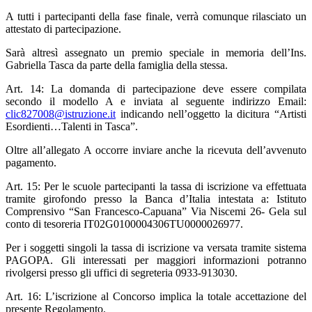
A tutti i partecipanti della fase finale, verrà comunque rilasciato un
attestato di partecipazione.
Sarà altresì assegnato un premio speciale in memoria dell’Ins.
Gabriella Tasca da parte della famiglia della stessa.
Art. 14: La domanda di partecipazione deve essere compilata
secondo il modello A e inviata al seguente indirizzo Email:
clic827008@istruzione.it
indicando nell’oggetto la dicitura “Artisti
Esordienti…Talenti in Tasca”.
Oltre all’allegato A occorre inviare anche la ricevuta dell’avvenuto
pagamento.
Art. 15: Per le scuole partecipanti la tassa di iscrizione va effettuata
tramite girofondo presso la Banca d’Italia intestata a: Istituto
Comprensivo “San Francesco-Capuana” Via Niscemi 26- Gela sul
conto di tesoreria IT02G0100004306TU0000026977.
Per i soggetti singoli la tassa di iscrizione va versata tramite sistema
PAGOPA. Gli interessati per maggiori informazioni potranno
rivolgersi presso gli uffici di segreteria 0933-913030.
Art. 16: L’iscrizione al Concorso implica la totale accettazione del
presente Regolamento.