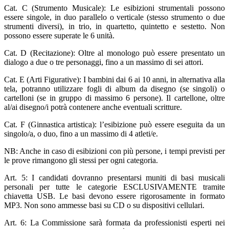
Cat. C (Strumento Musicale): Le esibizioni strumentali possono
essere singole, in duo parallelo o verticale (stesso strumento o due
strumenti diversi), in trio, in quartetto, quintetto e sestetto. Non
possono essere superate le 6 unità.
Cat. D (Recitazione): Oltre al monologo può essere presentato un
dialogo a due o tre personaggi, fino a un massimo di sei attori.
Cat. E (Arti Figurative): I bambini dai 6 ai 10 anni, in alternativa alla
tela, potranno utilizzare fogli di album da disegno (se singoli) o
cartelloni (se in gruppo di massimo 6 persone). Il cartellone, oltre
al/ai disegno/i potrà contenere anche eventuali scritture.
Cat. F (Ginnastica artistica): l’esibizione può essere eseguita da un
singolo/a, o duo, fino a un massimo di 4 atleti/e.
NB: Anche in caso di esibizioni con più persone, i tempi previsti per
le prove rimangono gli stessi per ogni categoria.
Art. 5: I candidati dovranno presentarsi muniti di basi musicali
personali per tutte le categorie ESCLUSIVAMENTE tramite
chiavetta USB. Le basi devono essere rigorosamente in formato
MP3. Non sono ammesse basi su CD o su dispositivi cellulari.
Art. 6: La Commissione sarà formata da professionisti esperti nei