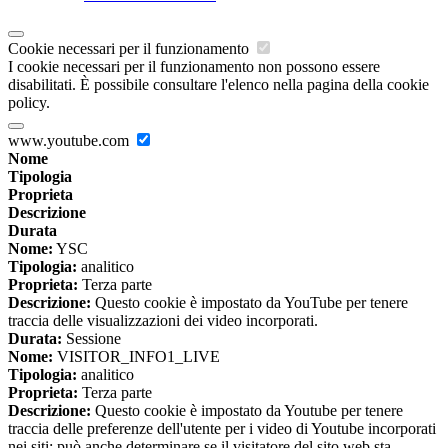
Cookie necessari per il funzionamento
I cookie necessari per il funzionamento non possono essere
disabilitati. È possibile consultare l'elenco nella pagina della cookie
policy.
www.youtube.com
Nome
Tipologia
Proprieta
Descrizione
Durata
Nome:
YSC
Tipologia:
analitico
Proprieta:
Terza parte
Descrizione:
Questo cookie è impostato da YouTube per tenere
traccia delle visualizzazioni dei video incorporati.
Durata:
Sessione
Nome:
VISITOR_INFO1_LIVE
Tipologia:
analitico
Proprieta:
Terza parte
Descrizione:
Questo cookie è impostato da Youtube per tenere
traccia delle preferenze dell'utente per i video di Youtube incorporati
nei siti; può anche determinare se il visitatore del sito web sta