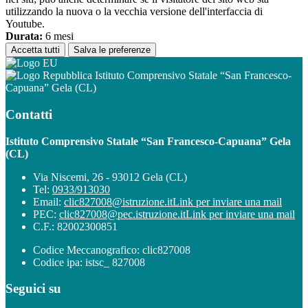
utilizzando la nuova o la vecchia versione dell'interfaccia di
Youtube.
Durata:
6 mesi
Accetta tutti
Salva le preferenze
Istituto Comprensivo Statale “San Francesco-
Capuana” Gela (CL)
Contatti
Istituto Comprensivo Statale “San Francesco-Capuana” Gela
(CL)
Via Niscemi, 26 - 93012 Gela (CL)
Tel:
0933/913030
Email:
clic827008@istruzione.it
Link per inviare una mail
PEC:
clic827008@pec.istruzione.it
Link per inviare una mail
C.F.: 82002300851
Codice Meccanografico: clic827008
Codice ipa: istsc_ 827008
Seguici su