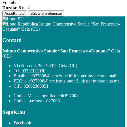
Youtube.
Durata:
6 mesi
Accetta tutti
Salva le preferenze
Istituto Comprensivo Statale “San Francesco-
Capuana” Gela (CL)
Contatti
Istituto Comprensivo Statale “San Francesco-Capuana” Gela
(CL)
Via Niscemi, 26 - 93012 Gela (CL)
Tel:
0933/913030
Email:
clic827008@istruzione.it
Link per inviare una mail
PEC:
clic827008@pec.istruzione.it
Link per inviare una mail
C.F.: 82002300851
Codice Meccanografico: clic827008
Codice ipa: istsc_ 827008
Seguici su
Facebook