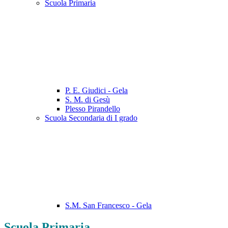
Scuola Primaria
P. E. Giudici - Gela
S. M. di Gesù
Plesso Pirandello
Scuola Secondaria di I grado
S.M. San Francesco - Gela
Scuola Primaria