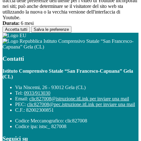
traccia delle preferenze dell'utente per i video di Youtube incorporati
nei siti; può anche determinare se il visitatore del sito web sta
utilizzando la nuova o la vecchia versione dell'interfaccia di
Youtube.
Durata:
6 mesi
Accetta tutti
Salva le preferenze
Istituto Comprensivo Statale “San Francesco-
Capuana” Gela (CL)
Contatti
Istituto Comprensivo Statale “San Francesco-Capuana” Gela
(CL)
Via Niscemi, 26 - 93012 Gela (CL)
Tel:
0933/913030
Email:
clic827008@istruzione.it
Link per inviare una mail
PEC:
clic827008@pec.istruzione.it
Link per inviare una mail
C.F.: 82002300851
Codice Meccanografico: clic827008
Codice ipa: istsc_ 827008
Seguici su