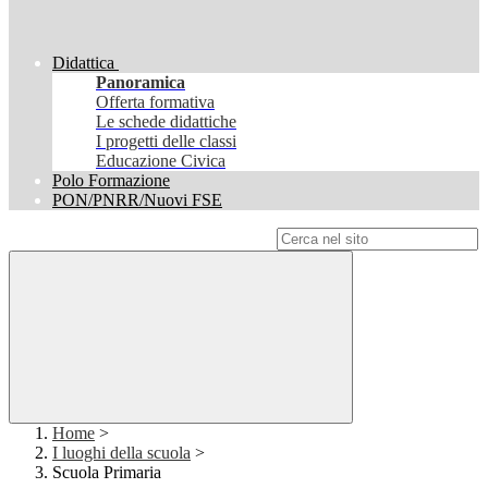
Didattica
Panoramica
Offerta formativa
Le schede didattiche
I progetti delle classi
Educazione Civica
Polo Formazione
PON/PNRR/Nuovi FSE
Campo di ricerca per le pagine del sito
Home
>
I luoghi della scuola
>
Scuola Primaria