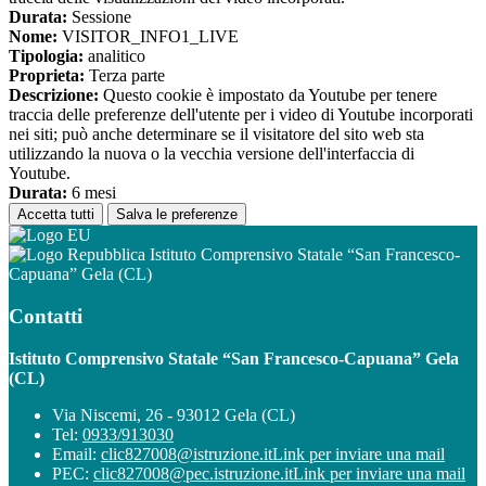
Durata:
Sessione
Nome:
VISITOR_INFO1_LIVE
Tipologia:
analitico
Proprieta:
Terza parte
Descrizione:
Questo cookie è impostato da Youtube per tenere
traccia delle preferenze dell'utente per i video di Youtube incorporati
nei siti; può anche determinare se il visitatore del sito web sta
utilizzando la nuova o la vecchia versione dell'interfaccia di
Youtube.
Durata:
6 mesi
Accetta tutti
Salva le preferenze
Istituto Comprensivo Statale “San Francesco-
Capuana” Gela (CL)
Contatti
Istituto Comprensivo Statale “San Francesco-Capuana” Gela
(CL)
Via Niscemi, 26 - 93012 Gela (CL)
Tel:
0933/913030
Email:
clic827008@istruzione.it
Link per inviare una mail
PEC:
clic827008@pec.istruzione.it
Link per inviare una mail