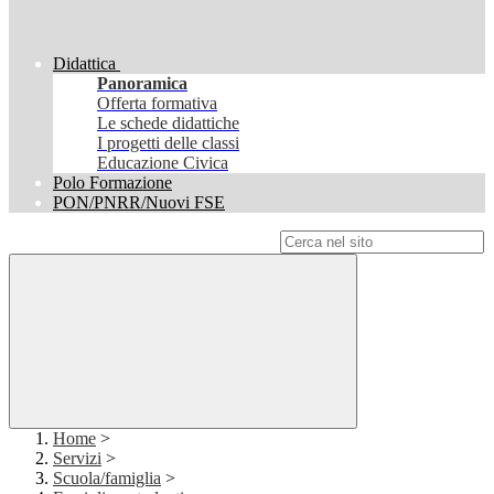
Didattica
Panoramica
Offerta formativa
Le schede didattiche
I progetti delle classi
Educazione Civica
Polo Formazione
PON/PNRR/Nuovi FSE
Campo di ricerca per le pagine del sito
Home
>
Servizi
>
Scuola/famiglia
>