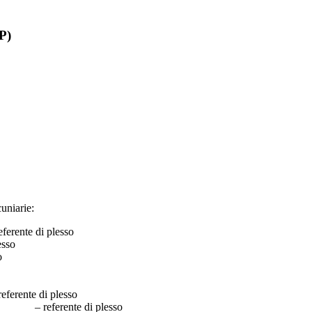
P)
cuniarie:
referente di plesso
lesso
so
rente di plesso
. – referente di plesso