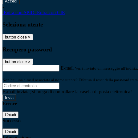
-
Entra con SPID
Entra con CIE
Seleziona utente
button close
×
Recupero password
button close
×
E-mail
Verrà inviato un messaggio all'indirizz
Non hai una e-mail associata al nome utente? Effettua il reset della password tram
E-mail inviata, si prega di controllare la casella di posta elettronica!
Errore
Chiudi
Successo
Chiudi
Informazione