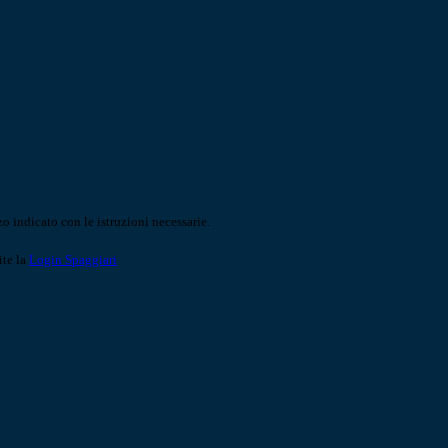
o indicato con le istruzioni necessarie.
ite la
Login Spaggiari