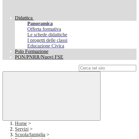
Didattica
Panoramica
Offerta formativa
Le schede didattiche
I progetti delle classi
Educazione Civica
Polo Formazione
PON/PNRR/Nuovi FSE
Campo di ricerca per le pagine del sito
Home
>
Servizi
>
Scuola/famiglia
>