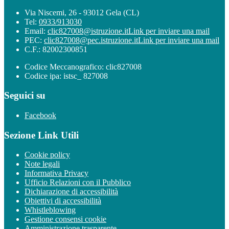
Via Niscemi, 26 - 93012 Gela (CL)
Tel:
0933/913030
Email:
clic827008@istruzione.it
Link per inviare una mail
PEC:
clic827008@pec.istruzione.it
Link per inviare una mail
C.F.: 82002300851
Codice Meccanografico: clic827008
Codice ipa: istsc_ 827008
Seguici su
Facebook
Sezione Link Utili
Cookie policy
Note legali
Informativa Privacy
Ufficio Relazioni con il Pubblico
Dichiarazione di accessibilità
Obiettivi di accessibilità
Whistleblowing
Gestione consensi cookie
Amministrazione trasparente