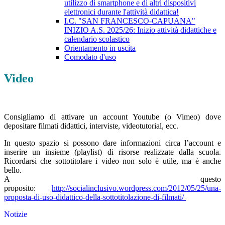
utilizzo di smartphone e di altri dispositivi
elettronici durante l'attività didattica!
I.C. "SAN FRANCESCO-CAPUANA"
INIZIO A.S. 2025/26: Inizio attività didattiche e
calendario scolastico
Orientamento in uscita
Comodato d'uso
Video
Consigliamo di attivare un account Youtube (o Vimeo) dove
depositare filmati didattici, interviste, videotutorial, ecc.
In questo spazio si possono dare informazioni circa l’account e
inserire un insieme (playlist) di risorse realizzate dalla scuola.
Ricordarsi che sottotitolare i video non solo è utile, ma è anche
bello.
A questo
proposito:
http://socialinclusivo.wordpress.com/2012/05/25/una-
proposta-di-uso-didattico-della-sottotitolazione-di-filmati/
Notizie