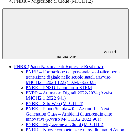
PNRR – Migrazione al Cloud (M1C1I1.2)
Menu di
navigazione
PNRR (Piano Nazionale di Ripresa e Resilienza)
PNRR – Formazione del personale scolastico per la
transizione digitale nelle scuole statali (Avviso
M4C1I2.1-2023-1222) D.M. 66/2023
PNRR – PNSD Laboratorio STEM
PNRR – Animatori Digitali 2022-2024 (Avviso
M4C1I2.1-2022-941)
PNRR – Sito Web (M1C1I1.4)
PNRR – Piano Scuola 4.0 – Azione 1 – Next
Generation Class – Ambienti di apprendimento
innovativi (Avviso M4C1I3.2-2022-961)
PNRR – Migrazione al Cloud (M1C1I1.2)
PNRR – Nuove competenze e nuovi linguaggi Azioni