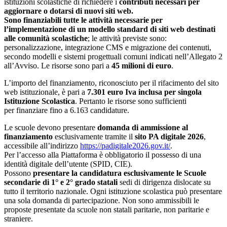
istituzioni scolastiche di richiedere i
contributi necessari per
aggiornare o dotarsi di nuovi siti web.
Sono finanziabili tutte le attività necessarie per
l’implementazione di un modello standard di siti web destinati
alle comunità scolastiche
; le attività previste sono:
personalizzazione, integrazione CMS e migrazione dei contenuti,
secondo modelli e sistemi progettuali comuni indicati nell’Allegato 2
all’Avviso. Le risorse sono pari a
45 milioni di euro
.
L’importo del finanziamento, riconosciuto per il rifacimento del sito
web istituzionale, è pari a
7.301 euro Iva inclusa
per singola
Istituzione Scolastica
. Pertanto le risorse sono sufficienti
per finanziare fino a 6.163 candidature.
Le scuole devono presentare
domanda di ammissione al
finanziamento
esclusivamente tramite il
sito PA digitale 2026
,
accessibile all’indirizzo
https://padigitale2026.gov.it/
.
Per l’accesso alla Piattaforma è obbligatorio il possesso di una
identità digitale dell’utente (SPID, CIE).
Possono
presentare la candidatura esclusivamente le Scuole
secondarie di 1° e 2° grado statali
sedi di dirigenza dislocate su
tutto il territorio nazionale. Ogni istituzione scolastica può presentare
una sola domanda di partecipazione. Non sono ammissibili le
proposte presentate da scuole non statali paritarie, non paritarie e
straniere.