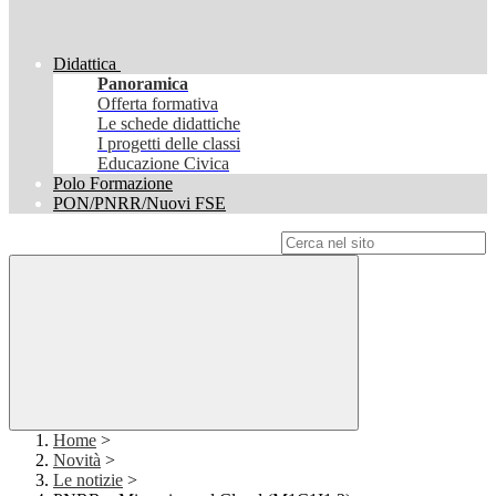
Didattica
Panoramica
Offerta formativa
Le schede didattiche
I progetti delle classi
Educazione Civica
Polo Formazione
PON/PNRR/Nuovi FSE
Campo di ricerca per le pagine del sito
Home
>
Novità
>
Le notizie
>