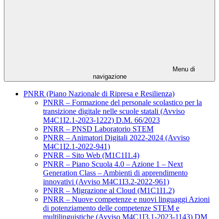
Menu di
navigazione
PNRR (Piano Nazionale di Ripresa e Resilienza)
PNRR – Formazione del personale scolastico per la
transizione digitale nelle scuole statali (Avviso
M4C1I2.1-2023-1222) D.M. 66/2023
PNRR – PNSD Laboratorio STEM
PNRR – Animatori Digitali 2022-2024 (Avviso
M4C1I2.1-2022-941)
PNRR – Sito Web (M1C1I1.4)
PNRR – Piano Scuola 4.0 – Azione 1 – Next
Generation Class – Ambienti di apprendimento
innovativi (Avviso M4C1I3.2-2022-961)
PNRR – Migrazione al Cloud (M1C1I1.2)
PNRR – Nuove competenze e nuovi linguaggi Azioni
di potenziamento delle competenze STEM e
multilinguistiche (Avviso M4C1I3.1-2023-1143) DM