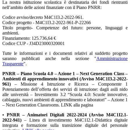
La nostra istituzione scolastica è destinataria dei fondi rientranti
nell’ambito delle azioni finanziate con il Piano PNRR:
Codice avviso/decreto M4C1I3.2-2022-961.
Codice progetto - M4C1I3.2-2022-961-P-22266
Titolo progetto- Competenze del futuro: persone, linguaggi e
ambienti.
Finanziamento: 125.736,64 €
Codice CUP - J34D23000320001
Tutte le informazioni e i documenti relativi al suddetto progetto
saranno pubblicati anche nella sezione "
Amministrazione
Trasparente
".
PNRR – Piano Scuola 4.0 – Azione 1 – Next Generation Class –
Ambienti di apprendimento innovativi (Avviso M4C1I3.2-2022-
961)
– Missione 4 Istruzione e Ricerca – Componente 1
Potenziamento dell’offerta dei servizi di istruzione: dagli asili nido
alle università – Investimento 3.2 “Scuola 4.0: Scuole innovative,
cablaggio, nuovi ambienti di apprendimento e laboratori” – Azione 1
– Next Generation Classrooms.
LINK alla pagina
• PNRR – Animatori Digitali 2022-2024 (Avviso M4C1I2.1-
2022-941)
– Linea di investimento
M4C1I2.1-Didattica digitale
integrata e formazione sulla transizione digitale del personale