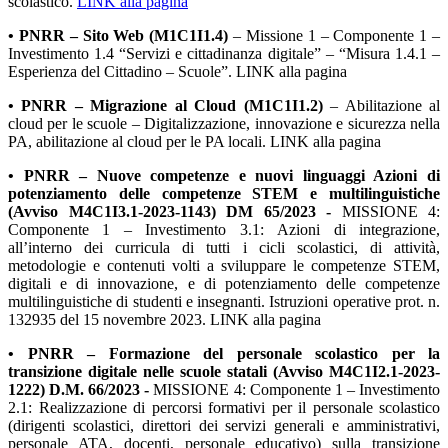
scolastico.
LINK alla pagina
• PNRR – Sito Web (M1C1I1.4)
– Missione 1 – Componente 1 –
Investimento 1.4 “Servizi e cittadinanza digitale” – “Misura 1.4.1 –
Esperienza del Cittadino – Scuole”. LINK alla pagina
• PNRR – Migrazione al Cloud (M1C1I1.2)
– Abilitazione al
cloud per le scuole – Digitalizzazione, innovazione e sicurezza nella
PA, abilitazione al cloud per le PA locali. LINK alla pagina
• PNRR –
Nuove competenze e nuovi linguaggi Azioni di
potenziamento delle competenze STEM e multilinguistiche
(Avviso M4C1I3.1-2023-1143) DM 65/2023 -
MISSIONE 4:
Componente 1 – Investimento 3.1:
Azioni di integrazione,
all’interno dei curricula di tutti i cicli scolastici, di attività,
metodologie e contenuti volti a sviluppare le competenze STEM,
digitali e di innovazione, e di potenziamento delle competenze
multilinguistiche di studenti e insegnanti. Istruzioni operative prot. n.
132935 del 15 novembre 2023. LINK alla pagina
• PNRR – Formazione del personale scolastico per la
transizione digitale nelle scuole statali (Avviso M4C1I2.1-2023-
1222) D.M. 66/2023
-
MISSIONE 4: Componente 1 – Investimento
2.1:
Realizzazione di percorsi formativi per il personale scolastico
(dirigenti scolastici, direttori dei servizi generali e amministrativi,
personale ATA, docenti, personale educativo) sulla transizione