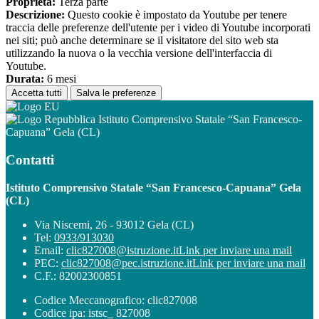
Proprieta:
Terza parte
Descrizione:
Questo cookie è impostato da Youtube per tenere
traccia delle preferenze dell'utente per i video di Youtube incorporati
nei siti; può anche determinare se il visitatore del sito web sta
utilizzando la nuova o la vecchia versione dell'interfaccia di
Youtube.
Durata:
6 mesi
Accetta tutti
Salva le preferenze
Istituto Comprensivo Statale “San Francesco-
Capuana” Gela (CL)
Contatti
Istituto Comprensivo Statale “San Francesco-Capuana” Gela
(CL)
Via Niscemi, 26 - 93012 Gela (CL)
Tel:
0933/913030
Email:
clic827008@istruzione.it
Link per inviare una mail
PEC:
clic827008@pec.istruzione.it
Link per inviare una mail
C.F.: 82002300851
Codice Meccanografico: clic827008
Codice ipa: istsc_ 827008