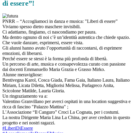
di essere”!
PNRR – “Accogliamoci in danza e musica: "Liberi di essere”
Viviamo spesso dietro maschere invisibili.
Ci adattiamo, fingiamo, ci nascondiamo per paura.
Ma dentro ognuno di noi c’è un’identità autentica che chiede spazio.
Che vuole danzare, esprimersi, essere vista.
Gli alunni hanno avuto l’opportunità di raccontarsi, di esprimere
emozioni, di liberarsi.
Perché essere se stessi è la forma più profonda di libertà.
Un percorso di arte, musica e consapevolezza curato con passione
dai docenti Emmanuello Maria Grazia e Grasso Mirko.
Alunne meravigliose:
Bentivegna Karol, Cosca Giada, Fama Gaia, Italiano Laura, Italiano
Miriam, Licata Diletta, Migliorisi Melissa, Parlagreco Anita,
Scicolone Matilde, Lauria Gloria.
Un ringraziamento va a:
Valentino Granvillano per averci ospitati in una location suggestiva e
ricca di fascino "Palazzo Mattina" ;
L’Associazione “Il Canguro” Croci La Cognata, per i costumi.
La nostra Dirigente Maria Lina La China, per aver creduto in questo
progetto e nei nostri ragazzi.
#LiberiDiEssere