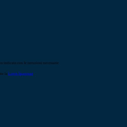
o indicato con le istruzioni necessarie.
ite la
Login Spaggiari