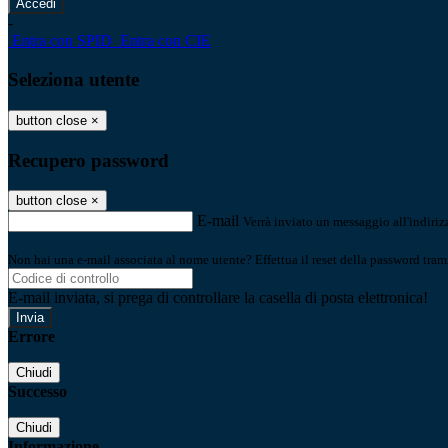
-
Entra con SPID
Entra con CIE
Seleziona utente
button close
×
Recupero password
button close
×
E-mail
Verrà inviato un messaggio all'indirizz
Non hai una e-mail associata al nome utente? Effettua il reset della password tram
E-mail inviata, si prega di controllare la casella di posta elettronica!
Errore
Chiudi
Successo
Chiudi
Informazione