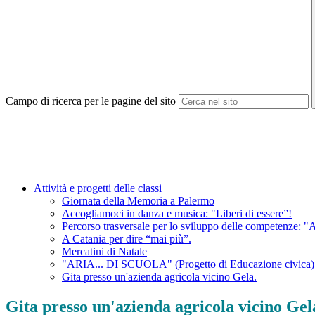
Campo di ricerca per le pagine del sito
Attività e progetti delle classi
Giornata della Memoria a Palermo
Accogliamoci in danza e musica: "Liberi di essere”!
Percorso trasversale per lo sviluppo delle competenze: "A
A Catania per dire “mai più”.
Mercatini di Natale
"ARIA... DI SCUOLA" (Progetto di Educazione civica)
Gita presso un'azienda agricola vicino Gela.
Gita presso un'azienda agricola vicino Gel