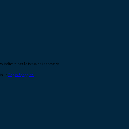
o indicato con le istruzioni necessarie.
ite la
Login Spaggiari