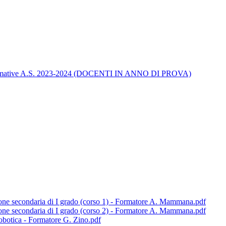
ità formative A.S. 2023-2024 (DOCENTI IN ANNO DI PROVA)
ione secondaria di I grado (corso 1) - Formatore A. Mammana.pdf
ione secondaria di I grado (corso 2) - Formatore A. Mammana.pdf
 robotica - Formatore G. Zino.pdf