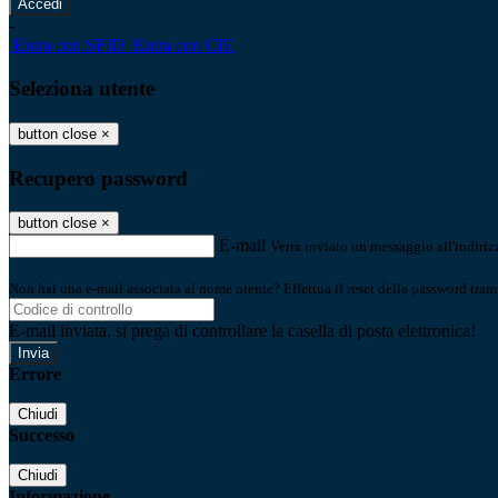
-
Entra con SPID
Entra con CIE
Seleziona utente
button close
×
Recupero password
button close
×
E-mail
Verrà inviato un messaggio all'indirizz
Non hai una e-mail associata al nome utente? Effettua il reset della password tram
E-mail inviata, si prega di controllare la casella di posta elettronica!
Errore
Chiudi
Successo
Chiudi
Informazione