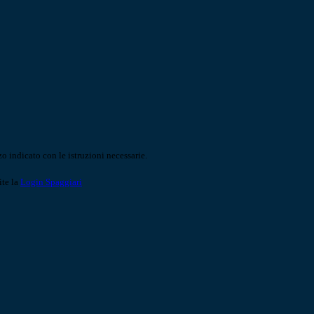
o indicato con le istruzioni necessarie.
ite la
Login Spaggiari