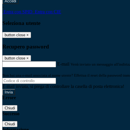
-
Entra con SPID
Entra con CIE
Seleziona utente
button close
×
Recupero password
button close
×
E-mail
Verrà inviato un messaggio all'indirizz
Non hai una e-mail associata al nome utente? Effettua il reset della password tram
E-mail inviata, si prega di controllare la casella di posta elettronica!
Errore
Chiudi
Successo
Chiudi
Informazione