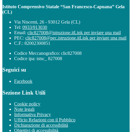
Istituto Comprensivo Statale “San Francesco-Capuana” Gela
(CL)
Via Niscemi, 26 - 93012 Gela (CL)
Tel:
0933/913030
Email:
clic827008@istruzione.it
Link per inviare una mail
PEC:
clic827008@pec.istruzione.it
Link per inviare una mail
C.F.: 82002300851
Codice Meccanografico: clic827008
Codice ipa: istsc_ 827008
Seguici su
Facebook
Sezione Link Utili
Cookie policy
Note legali
Informativa Privacy
Ufficio Relazioni con il Pubblico
Dichiarazione di accessibilità
Obiettivi di accessibilità