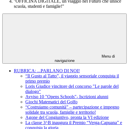
''OFFICINA DIGITALE, un viaggio nel Futuro che unisce
scuola, studenti e famiglie!"
Menu di
navigazione
RUBRICA: ...PARLANO DI NOI!
“Il Gusto al Tatto”, il viaggio sensoriale conquista il
primo premio
Loris Giudice vincitore del concorso "Le parole del
dialogo"
Avviso 10 "Opens Schools"- Iscrizioni alunni
Giochi Matematici del Golfo
“Costruiamo comunità” – partecipazione e impegno
solidale tra scuola, famiglie e territorio!
Agone del Congiuntivo, pronta la VI edizione
La classe 3^B inaugura il Premio “Verga-Capuana” e
conquista la giuria