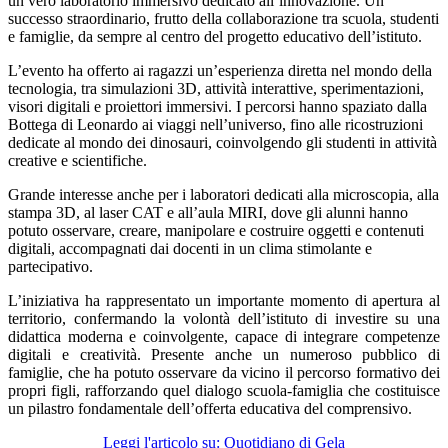
un vero laboratorio immersivo dedicato all’innovazione. Un
successo straordinario, frutto della collaborazione tra scuola, studenti
e famiglie, da sempre al centro del progetto educativo dell’istituto.
L’evento ha offerto ai ragazzi un’esperienza diretta nel mondo della
tecnologia, tra simulazioni 3D, attività interattive, sperimentazioni,
visori digitali e proiettori immersivi. I percorsi hanno spaziato dalla
Bottega di Leonardo ai viaggi nell’universo, fino alle ricostruzioni
dedicate al mondo dei dinosauri, coinvolgendo gli studenti in attività
creative e scientifiche.
Grande interesse anche per i laboratori dedicati alla microscopia, alla
stampa 3D, al laser CAT e all’aula MIRI, dove gli alunni hanno
potuto osservare, creare, manipolare e costruire oggetti e contenuti
digitali, accompagnati dai docenti in un clima stimolante e
partecipativo.
L’iniziativa ha rappresentato un importante momento di apertura al
territorio, confermando la volontà dell’istituto di investire su una
didattica moderna e coinvolgente, capace di integrare competenze
digitali e creatività. Presente anche un numeroso pubblico di
famiglie, che ha potuto osservare da vicino il percorso formativo dei
propri figli, rafforzando quel dialogo scuola-famiglia che costituisce
un pilastro fondamentale dell’offerta educativa del comprensivo.
Leggi l'articolo su: Quotidiano di Gela