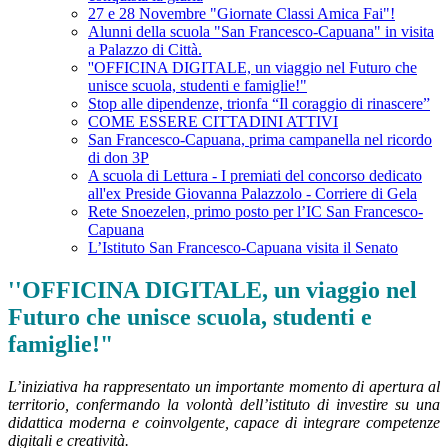
27 e 28 Novembre "Giornate Classi Amica Fai"!
Alunni della scuola "San Francesco-Capuana" in visita
a Palazzo di Città.
''OFFICINA DIGITALE, un viaggio nel Futuro che
unisce scuola, studenti e famiglie!"
Stop alle dipendenze, trionfa “Il coraggio di rinascere”
COME ESSERE CITTADINI ATTIVI
San Francesco-Capuana, prima campanella nel ricordo
di don 3P
A scuola di Lettura - I premiati del concorso dedicato
all'ex Preside Giovanna Palazzolo - Corriere di Gela
Rete Snoezelen, primo posto per l’IC San Francesco-
Capuana
L’Istituto San Francesco-Capuana visita il Senato
''OFFICINA DIGITALE, un viaggio nel
Futuro che unisce scuola, studenti e
famiglie!"
L’iniziativa ha rappresentato un importante momento di apertura al
territorio, confermando la volontà dell’istituto di investire su una
didattica moderna e coinvolgente, capace di integrare competenze
digitali e creatività.