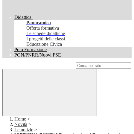
Didattica
Panoramica
Offerta formativa
Le schede didattiche
I progetti delle classi
Educazione Civica
Polo Formazione
PON/PNRR/Nuovi FSE
Campo di ricerca per le pagine del sito
Home
>
Novità
>
Le notizie
>