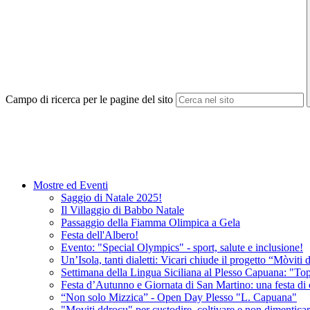
Campo di ricerca per le pagine del sito
Mostre ed Eventi
Saggio di Natale 2025!
Il Villaggio di Babbo Natale
Passaggio della Fiamma Olimpica a Gela
Festa dell'Albero!
Evento: "Special Olympics" - sport, salute e inclusione!
Un’Isola, tanti dialetti: Vicari chiude il progetto “Mòviti
Settimana della Lingua Siciliana al Plesso Capuana: "Topo
Festa d’Autunno e Giornata di San Martino: una festa di c
“Non solo Mizzica” - Open Day Plesso "L. Capuana"
"Moviti ddrocu" per custodire, coltivare e non dimenticare