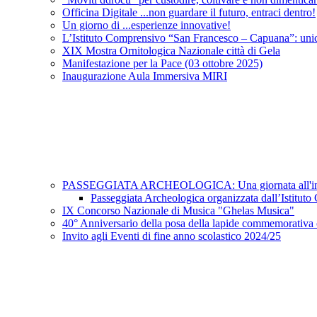
Officina Digitale ...non guardare il futuro, entraci dentro!
Un giorno di ...esperienze innovative!
L’Istituto Comprensivo “San Francesco – Capuana”: unic
XIX Mostra Ornitologica Nazionale città di Gela
Manifestazione per la Pace (03 ottobre 2025)
Inaugurazione Aula Immersiva MIRI
PASSEGGIATA ARCHEOLOGICA: Una giornata all'insegn
Passeggiata Archeologica organizzata dall’Istitu
IX Concorso Nazionale di Musica "Ghelas Musica"
40° Anniversario della posa della lapide commemorativa c
Invito agli Eventi di fine anno scolastico 2024/25