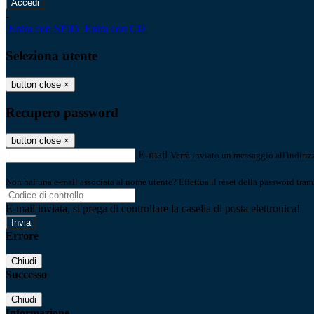
-
Entra con SPID
Entra con CIE
Seleziona utente
button close
×
Recupero password
button close
×
E-mail
Verrà inviato un messaggio all'indirizz
Non hai una e-mail associata al nome utente? Effettua il reset della password tram
E-mail inviata, si prega di controllare la casella di posta elettronica!
Errore
Chiudi
Successo
Chiudi
Informazione