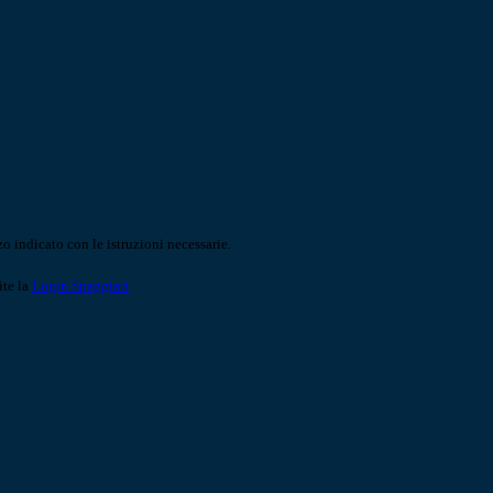
o indicato con le istruzioni necessarie.
ite la
Login Spaggiari