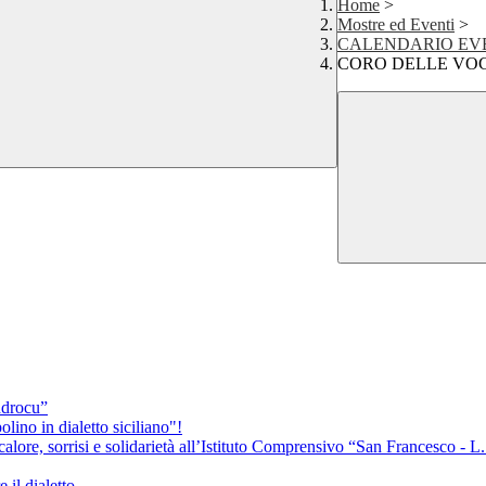
Home
>
Mostre ed Eventi
>
CALENDARIO EVENTI
CORO DELLE VOC
 ddrocu”
lino in dialetto siciliano"!
alore, sorrisi e solidarietà all’Istituto Comprensivo “San Francesco - 
 il dialetto