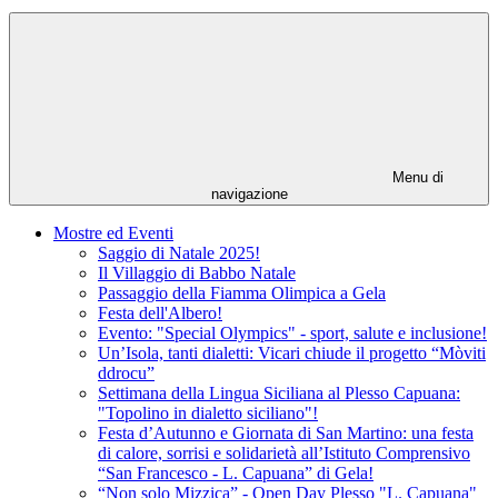
Menu di
navigazione
Mostre ed Eventi
Saggio di Natale 2025!
Il Villaggio di Babbo Natale
Passaggio della Fiamma Olimpica a Gela
Festa dell'Albero!
Evento: "Special Olympics" - sport, salute e inclusione!
Un’Isola, tanti dialetti: Vicari chiude il progetto “Mòviti
ddrocu”
Settimana della Lingua Siciliana al Plesso Capuana:
"Topolino in dialetto siciliano"!
Festa d’Autunno e Giornata di San Martino: una festa
di calore, sorrisi e solidarietà all’Istituto Comprensivo
“San Francesco - L. Capuana” di Gela!
“Non solo Mizzica” - Open Day Plesso "L. Capuana"