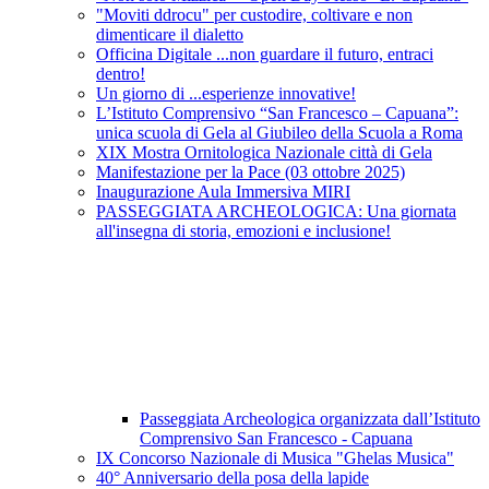
"Moviti ddrocu" per custodire, coltivare e non
dimenticare il dialetto
Officina Digitale ...non guardare il futuro, entraci
dentro!
Un giorno di ...esperienze innovative!
L’Istituto Comprensivo “San Francesco – Capuana”:
unica scuola di Gela al Giubileo della Scuola a Roma
XIX Mostra Ornitologica Nazionale città di Gela
Manifestazione per la Pace (03 ottobre 2025)
Inaugurazione Aula Immersiva MIRI
PASSEGGIATA ARCHEOLOGICA: Una giornata
all'insegna di storia, emozioni e inclusione!
Passeggiata Archeologica organizzata dall’Istituto
Comprensivo San Francesco - Capuana
IX Concorso Nazionale di Musica "Ghelas Musica"
40° Anniversario della posa della lapide