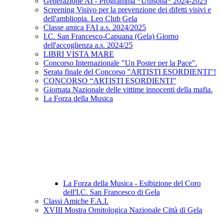
Generazione AI - Programma *Unisona* 2024-2025
Screening Visivo per la prevenzione dei difetti visivi e
dell'ambliopia. Leo Club Gela
Classe amica FAI a.s. 2024/2025
I.C. San Francesco-Capuana (Gela) Giorno
dell'accoglienza a.s. 2024/25
LIBRI VISTA MARE
Concorso Internazionale "Un Poster per la Pace".
Serata finale del Concorso "ARTISTI ESORDIENTI"!
CONCORSO “ARTISTI ESORDIENTI”
Giornata Nazionale delle vittime innocenti della mafia.
La Forza della Musica
La Forza della Musica - Esibizione del Coro
dell'I.C. San Francesco di Gela
Classi Amiche F.A.I.
XVIII Mostra Ornitologica Nazionale Città di Gela