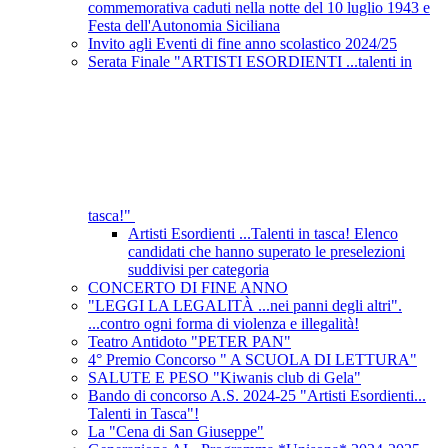
commemorativa caduti nella notte del 10 luglio 1943 e
Festa dell'Autonomia Siciliana
Invito agli Eventi di fine anno scolastico 2024/25
Serata Finale "ARTISTI ESORDIENTI ...talenti in
tasca!"
Artisti Esordienti ...Talenti in tasca! Elenco
candidati che hanno superato le preselezioni
suddivisi per categoria
CONCERTO DI FINE ANNO
"LEGGI LA LEGALITÀ ...nei panni degli altri".
...contro ogni forma di violenza e illegalità!
Teatro Antidoto "PETER PAN"
4° Premio Concorso " A SCUOLA DI LETTURA"
SALUTE E PESO "Kiwanis club di Gela"
Bando di concorso A.S. 2024-25 "Artisti Esordienti...
Talenti in Tasca"!
La "Cena di San Giuseppe"