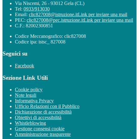
Via Niscemi, 26 - 93012 Gela (CL)
Tel:
0933/913030
Email:
clic827008@istruzione.it
Link per inviare una mail
PEC:
clic827008@pec.istruzione.it
Link per inviare una mail
C.F.: 82002300851
Codice Meccanografico: clic827008
Codice ipa: istsc_ 827008
Seguici su
Facebook
Sezione Link Utili
Cookie policy
Note legali
Informativa Privacy
Ufficio Relazioni con il Pubblico
Dichiarazione di accessibilità
Obiettivi di accessibilità
Whistleblowing
Gestione consensi cookie
Amministrazione trasparente