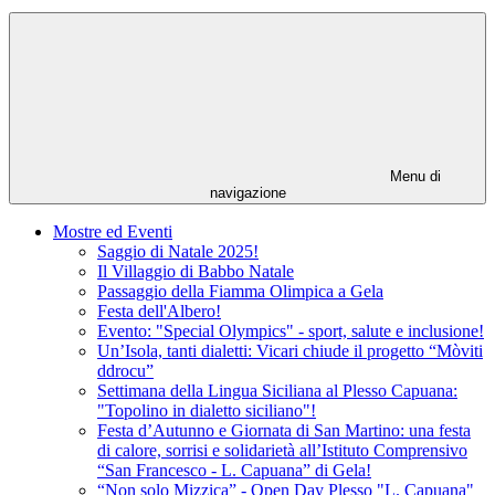
Menu di
navigazione
Mostre ed Eventi
Saggio di Natale 2025!
Il Villaggio di Babbo Natale
Passaggio della Fiamma Olimpica a Gela
Festa dell'Albero!
Evento: "Special Olympics" - sport, salute e inclusione!
Un’Isola, tanti dialetti: Vicari chiude il progetto “Mòviti
ddrocu”
Settimana della Lingua Siciliana al Plesso Capuana:
"Topolino in dialetto siciliano"!
Festa d’Autunno e Giornata di San Martino: una festa
di calore, sorrisi e solidarietà all’Istituto Comprensivo
“San Francesco - L. Capuana” di Gela!
“Non solo Mizzica” - Open Day Plesso "L. Capuana"