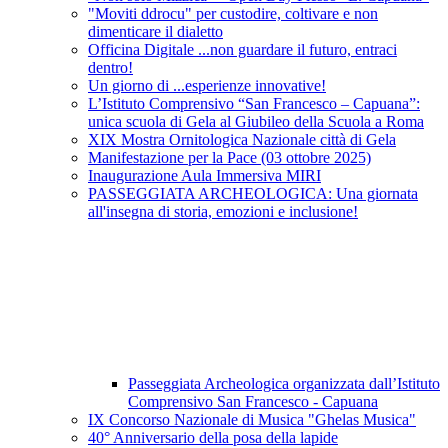
"Moviti ddrocu" per custodire, coltivare e non
dimenticare il dialetto
Officina Digitale ...non guardare il futuro, entraci
dentro!
Un giorno di ...esperienze innovative!
L’Istituto Comprensivo “San Francesco – Capuana”:
unica scuola di Gela al Giubileo della Scuola a Roma
XIX Mostra Ornitologica Nazionale città di Gela
Manifestazione per la Pace (03 ottobre 2025)
Inaugurazione Aula Immersiva MIRI
PASSEGGIATA ARCHEOLOGICA: Una giornata
all'insegna di storia, emozioni e inclusione!
Passeggiata Archeologica organizzata dall’Istituto
Comprensivo San Francesco - Capuana
IX Concorso Nazionale di Musica "Ghelas Musica"
40° Anniversario della posa della lapide