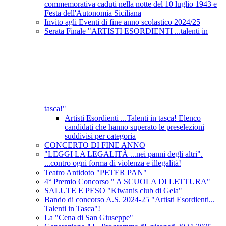
commemorativa caduti nella notte del 10 luglio 1943 e
Festa dell'Autonomia Siciliana
Invito agli Eventi di fine anno scolastico 2024/25
Serata Finale "ARTISTI ESORDIENTI ...talenti in
tasca!"
Artisti Esordienti ...Talenti in tasca! Elenco
candidati che hanno superato le preselezioni
suddivisi per categoria
CONCERTO DI FINE ANNO
"LEGGI LA LEGALITÀ ...nei panni degli altri".
...contro ogni forma di violenza e illegalità!
Teatro Antidoto "PETER PAN"
4° Premio Concorso " A SCUOLA DI LETTURA"
SALUTE E PESO "Kiwanis club di Gela"
Bando di concorso A.S. 2024-25 "Artisti Esordienti...
Talenti in Tasca"!
La "Cena di San Giuseppe"