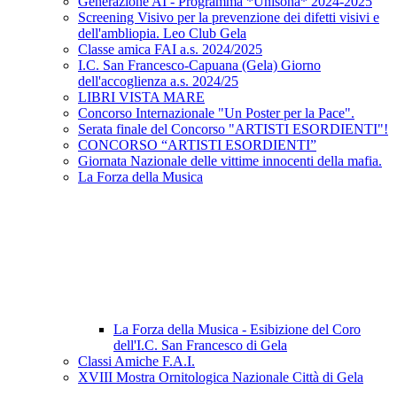
Generazione AI - Programma *Unisona* 2024-2025
Screening Visivo per la prevenzione dei difetti visivi e
dell'ambliopia. Leo Club Gela
Classe amica FAI a.s. 2024/2025
I.C. San Francesco-Capuana (Gela) Giorno
dell'accoglienza a.s. 2024/25
LIBRI VISTA MARE
Concorso Internazionale "Un Poster per la Pace".
Serata finale del Concorso "ARTISTI ESORDIENTI"!
CONCORSO “ARTISTI ESORDIENTI”
Giornata Nazionale delle vittime innocenti della mafia.
La Forza della Musica
La Forza della Musica - Esibizione del Coro
dell'I.C. San Francesco di Gela
Classi Amiche F.A.I.
XVIII Mostra Ornitologica Nazionale Città di Gela