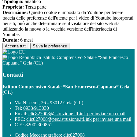
Tipologia:
analitico
Proprieta:
Terza parte
Descrizione:
Questo cookie è impostato da Youtube per tenere
traccia delle preferenze dell'utente per i video di Youtube incorporati
nei siti; può anche determinare se il visitatore del sito web sta
utilizzando la nuova o la vecchia versione dell'interfaccia di
Youtube.
Durata:
6 mesi
Accetta tutti
Salva le preferenze
Istituto Comprensivo Statale “San Francesco-
Capuana” Gela (CL)
Contatti
Istituto Comprensivo Statale “San Francesco-Capuana” Gela
(CL)
Via Niscemi, 26 - 93012 Gela (CL)
Tel:
0933/913030
Email:
clic827008@istruzione.it
Link per inviare una mail
PEC:
clic827008@pec.istruzione.it
Link per inviare una mail
C.F.: 82002300851
Codice Meccanografico: clic827008