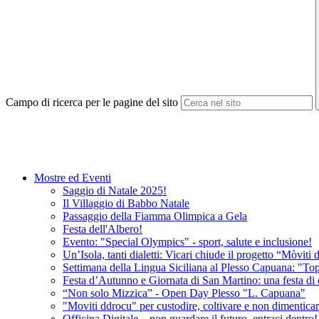
Campo di ricerca per le pagine del sito
Mostre ed Eventi
Saggio di Natale 2025!
Il Villaggio di Babbo Natale
Passaggio della Fiamma Olimpica a Gela
Festa dell'Albero!
Evento: "Special Olympics" - sport, salute e inclusione!
Un’Isola, tanti dialetti: Vicari chiude il progetto “Mòviti
Settimana della Lingua Siciliana al Plesso Capuana: "Topo
Festa d’Autunno e Giornata di San Martino: una festa di c
“Non solo Mizzica” - Open Day Plesso "L. Capuana"
"Moviti ddrocu" per custodire, coltivare e non dimenticare
Officina Digitale ...non guardare il futuro, entraci dentro!