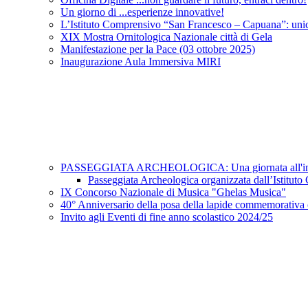
Un giorno di ...esperienze innovative!
L’Istituto Comprensivo “San Francesco – Capuana”: unic
XIX Mostra Ornitologica Nazionale città di Gela
Manifestazione per la Pace (03 ottobre 2025)
Inaugurazione Aula Immersiva MIRI
PASSEGGIATA ARCHEOLOGICA: Una giornata all'insegn
Passeggiata Archeologica organizzata dall’Istitu
IX Concorso Nazionale di Musica "Ghelas Musica"
40° Anniversario della posa della lapide commemorativa c
Invito agli Eventi di fine anno scolastico 2024/25