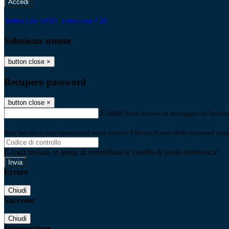
-
Entra con SPID
Entra con CIE
Seleziona utente
button close
×
Recupero password
button close
×
E-mail
Verrà inviato un messaggio all'indirizz
Non hai una e-mail associata al nome utente? Effettua il reset della password tram
E-mail inviata, si prega di controllare la casella di posta elettronica!
Errore
Chiudi
Successo
Chiudi
Informazione