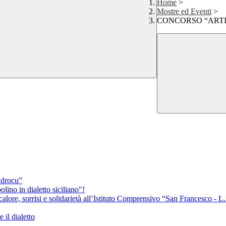
Home
>
Mostre ed Eventi
>
CONCORSO “ARTI
 ddrocu”
lino in dialetto siciliano"!
alore, sorrisi e solidarietà all’Istituto Comprensivo “San Francesco - 
 il dialetto