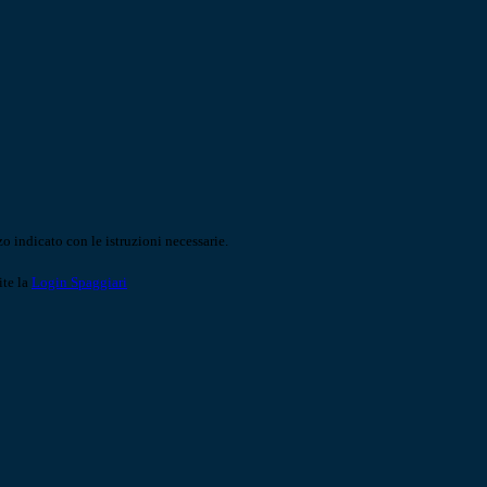
o indicato con le istruzioni necessarie.
ite la
Login Spaggiari