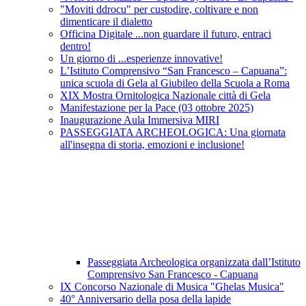
"Moviti ddrocu" per custodire, coltivare e non
dimenticare il dialetto
Officina Digitale ...non guardare il futuro, entraci
dentro!
Un giorno di ...esperienze innovative!
L’Istituto Comprensivo “San Francesco – Capuana”:
unica scuola di Gela al Giubileo della Scuola a Roma
XIX Mostra Ornitologica Nazionale città di Gela
Manifestazione per la Pace (03 ottobre 2025)
Inaugurazione Aula Immersiva MIRI
PASSEGGIATA ARCHEOLOGICA: Una giornata
all'insegna di storia, emozioni e inclusione!
Passeggiata Archeologica organizzata dall’Istituto
Comprensivo San Francesco - Capuana
IX Concorso Nazionale di Musica "Ghelas Musica"
40° Anniversario della posa della lapide