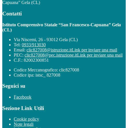
Capuana” Gela (CL)
Contatti
Istituto Comprensivo Statale “San Francesco-Capuana” Gela
(CL)
Via Niscemi, 26 - 93012 Gela (CL)
Tel:
0933/913030
Email:
clic827008@istruzione.it
Link per inviare una mail
PEC:
clic827008@pec.istruzione.it
Link per inviare una mail
C.F.: 82002300851
Codice Meccanografico: clic827008
Codice ipa: istsc_ 827008
Seguici su
Facebook
Sezione Link Utili
Cookie policy
Note legali