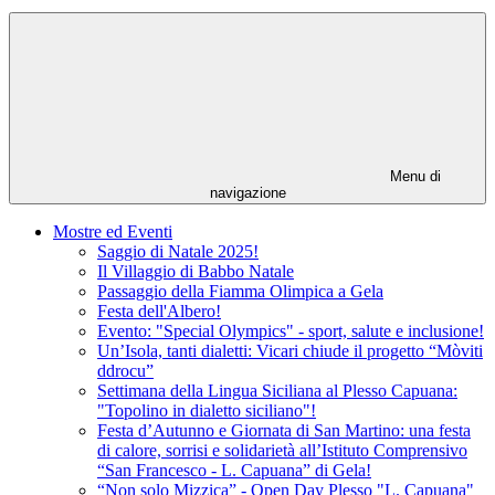
Menu di
navigazione
Mostre ed Eventi
Saggio di Natale 2025!
Il Villaggio di Babbo Natale
Passaggio della Fiamma Olimpica a Gela
Festa dell'Albero!
Evento: "Special Olympics" - sport, salute e inclusione!
Un’Isola, tanti dialetti: Vicari chiude il progetto “Mòviti
ddrocu”
Settimana della Lingua Siciliana al Plesso Capuana:
"Topolino in dialetto siciliano"!
Festa d’Autunno e Giornata di San Martino: una festa
di calore, sorrisi e solidarietà all’Istituto Comprensivo
“San Francesco - L. Capuana” di Gela!
“Non solo Mizzica” - Open Day Plesso "L. Capuana"