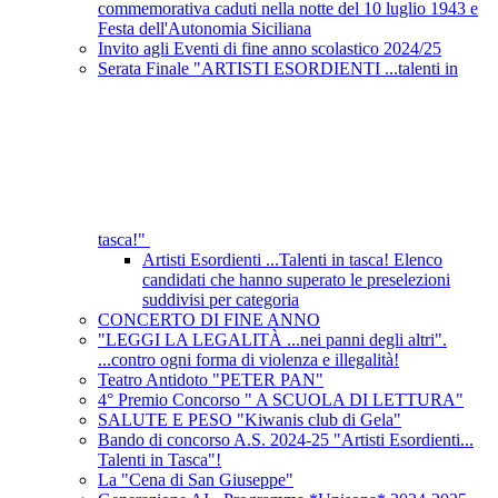
commemorativa caduti nella notte del 10 luglio 1943 e
Festa dell'Autonomia Siciliana
Invito agli Eventi di fine anno scolastico 2024/25
Serata Finale "ARTISTI ESORDIENTI ...talenti in
tasca!"
Artisti Esordienti ...Talenti in tasca! Elenco
candidati che hanno superato le preselezioni
suddivisi per categoria
CONCERTO DI FINE ANNO
"LEGGI LA LEGALITÀ ...nei panni degli altri".
...contro ogni forma di violenza e illegalità!
Teatro Antidoto "PETER PAN"
4° Premio Concorso " A SCUOLA DI LETTURA"
SALUTE E PESO "Kiwanis club di Gela"
Bando di concorso A.S. 2024-25 "Artisti Esordienti...
Talenti in Tasca"!
La "Cena di San Giuseppe"