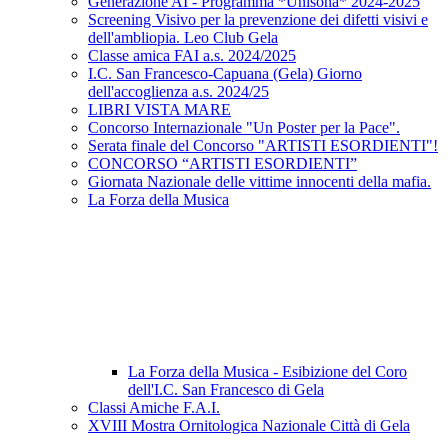
Generazione AI - Programma *Unisona* 2024-2025
Screening Visivo per la prevenzione dei difetti visivi e
dell'ambliopia. Leo Club Gela
Classe amica FAI a.s. 2024/2025
I.C. San Francesco-Capuana (Gela) Giorno
dell'accoglienza a.s. 2024/25
LIBRI VISTA MARE
Concorso Internazionale "Un Poster per la Pace".
Serata finale del Concorso "ARTISTI ESORDIENTI"!
CONCORSO “ARTISTI ESORDIENTI”
Giornata Nazionale delle vittime innocenti della mafia.
La Forza della Musica
La Forza della Musica - Esibizione del Coro
dell'I.C. San Francesco di Gela
Classi Amiche F.A.I.
XVIII Mostra Ornitologica Nazionale Città di Gela