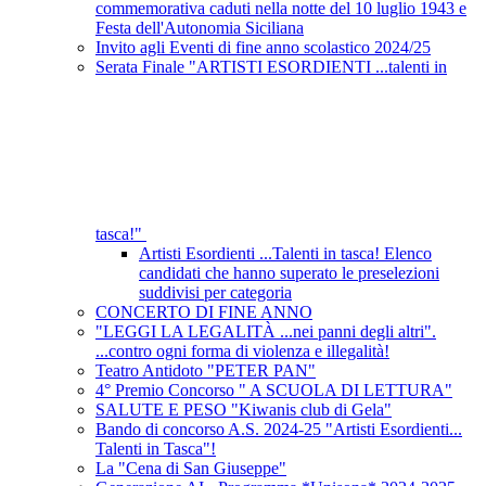
commemorativa caduti nella notte del 10 luglio 1943 e
Festa dell'Autonomia Siciliana
Invito agli Eventi di fine anno scolastico 2024/25
Serata Finale "ARTISTI ESORDIENTI ...talenti in
tasca!"
Artisti Esordienti ...Talenti in tasca! Elenco
candidati che hanno superato le preselezioni
suddivisi per categoria
CONCERTO DI FINE ANNO
"LEGGI LA LEGALITÀ ...nei panni degli altri".
...contro ogni forma di violenza e illegalità!
Teatro Antidoto "PETER PAN"
4° Premio Concorso " A SCUOLA DI LETTURA"
SALUTE E PESO "Kiwanis club di Gela"
Bando di concorso A.S. 2024-25 "Artisti Esordienti...
Talenti in Tasca"!
La "Cena di San Giuseppe"