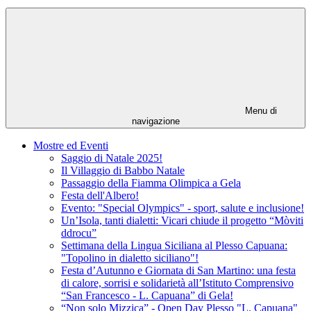
Menu di
navigazione
Mostre ed Eventi
Saggio di Natale 2025!
Il Villaggio di Babbo Natale
Passaggio della Fiamma Olimpica a Gela
Festa dell'Albero!
Evento: "Special Olympics" - sport, salute e inclusione!
Un’Isola, tanti dialetti: Vicari chiude il progetto “Mòviti
ddrocu”
Settimana della Lingua Siciliana al Plesso Capuana:
"Topolino in dialetto siciliano"!
Festa d’Autunno e Giornata di San Martino: una festa
di calore, sorrisi e solidarietà all’Istituto Comprensivo
“San Francesco - L. Capuana” di Gela!
“Non solo Mizzica” - Open Day Plesso "L. Capuana"